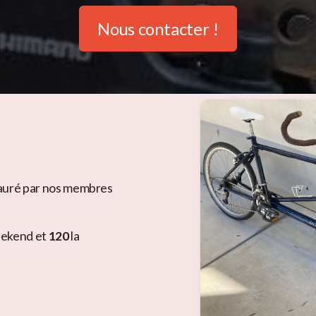
Nous contacter !
auré par nos membres
eekend et
120
la