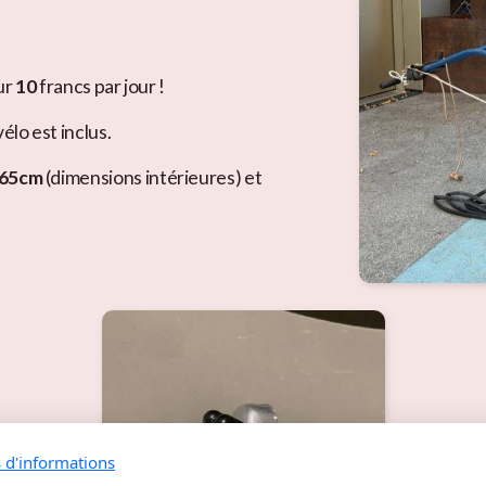
ur
10
francs par jour !
lo est inclus.
65cm
(dimensions intérieures) et
s d'informations