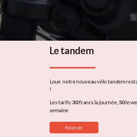
Le tandem
Loue notre nouveau vélo tandem rest
!
Les tarifs:
30
francs la journée,
50
le w
semaine
Réserver