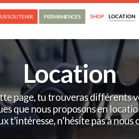
SHOP
LOCATION
US SOUTENIR
PERMANENCES
Location
tte page, tu trouveras différents v
es que nous proposons en location.
ux t'intéresse, n'hésite pas à nous 